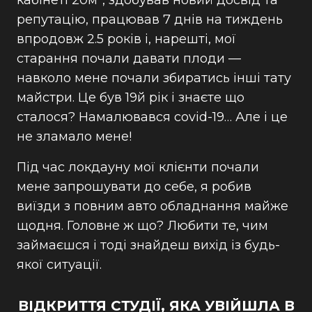
репутацію, працював 7 днів на тиждень
впродовж 2.5 років і, нарешті, мої
старання почали давати плоди —
навколо мене почали збиратись інші тату
майстри. Це був 19й рік і знаєте що
сталося? Намалювався covid-19… Але і це
не зламало мене!
Під час локдауну мої клієнти почали
мене запрошувати до себе, я робив
виїзди з повним авто обладнання майже
щодня. Головне ж що? Любити те, чим
займаєшся і тоді знайдеш вихід із будь-
якої ситуації.
ВІДКРИТТЯ СТУДІЇ, ЯКА УВІЙШЛА В