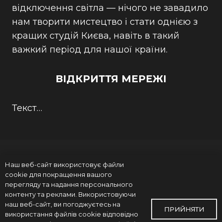
відключення світла — нічого не завадило
нам творити мистецтво і стати однією з
кращих студій Києва, навіть в такий
важкий період для нашої країни.
ВІДКРИТТЯ МЕРЕЖІ
Текст…
Наш веб-сайт використовує файли
cookie для покращення вашого
перегляду та надання персонального
контенту та реклами. Використовуючи
наш веб-сайт, ви погоджуєтесь на
ПРИЙНЯТИ
Про нас
Галерея
Ціни на послуги
Навчання
Фр
використання файлів cookie відповідно