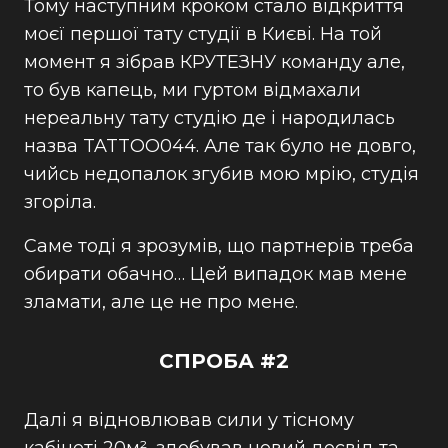
Тому наступним кроком стало відкриття
моєї першої тату студії в Києві. На той
момент я зібрав КРУТЕЗНУ команду але,
то був капець, ми гуртом відмахали
нереальну тату студію де і народилась
назва TATTOO044. Але так було не довго,
чийсь недопалок згубив мою мрію, студія
згоріла.
Саме тоді я зрозумів, що партнерів треба
обирати обачно… Цей випадок мав мене
зламати, але це не про мене.
СПРОБА #2
Далі я відновлював сили у тісному
кабінеті 20м², здобував новий досвід та