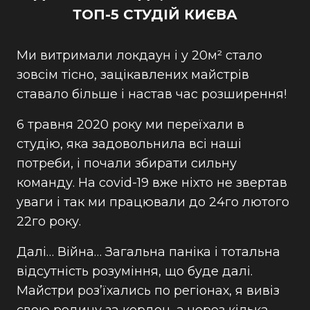
ТОП-5 СТУДІЙ КИЄВА
Ми витримали локдаун і у 20м² стало
зовсім тісно, зацікавлених майстрів
ставало більше і настав час розширення!
6 травня 2020 року ми переїхали в
студію, яка задовольнила всі наші
потреби, і почали збирати сильну
команду. На covid-19 вже ніхто не звертав
уваги і так ми працювали до 24го лютого
22го року.
Далі… Війна… Загальна паніка і тотальна
відсутність розуміння, що буде далі.
Майстри роз’їхались по регіонах, я вивіз
свою родину за кордон, а через кілька